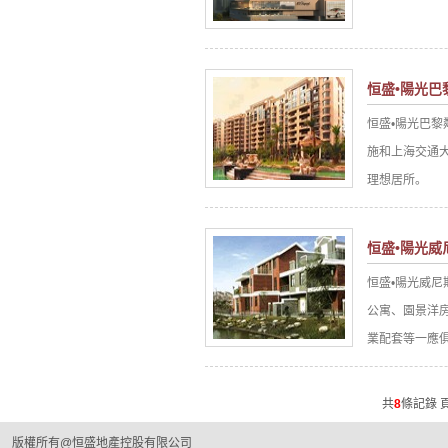
恒盛•陽光巴黎
恒盛•陽光巴
施和上海交通大
理想居所。
恒盛•陽光威
恒盛•陽光威
公寓、園景洋
業配套等一應
共
8
條記錄 
版權所有@恒盛地產控股有限公司