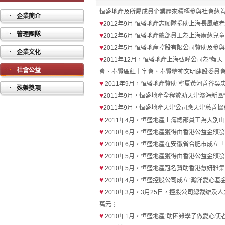
恒盛地產及所屬成員企業歷來積極參與社會慈
企業簡介
♥
2012年9月 恒盛地產志願隊捐助上海長風敬
管理團隊
♥
2012年6月 恒盛地產總部員工為上海廣慈
♥
2012年5月 恒盛地産控股有限公司贊助及參
企業文化
♥
2011年12月，恒盛地產上海弘曄公司為“
社會公益
會、奉賢區紅十字會、奉賢精神文明建設委員
♥
2011年9月，恒盛地產贊助 寧夏黃河善谷吳
殊榮獎項
♥
2011年9月，恒盛地產全程贊助天津濱海新區
♥
2011年9月，恒盛地產天津公司應天津慈善
♥
2011年4月，恒盛地產上海總部員工為大別
♥
2010年6月，恒盛地產獲得由香港公益金頒發「
♥
2010年6月，恒盛地產在安徽省合肥市成立
♥
2010年5月，恒盛地產獲得由香港公益金頒發「
♥
2010年5月，恒盛地產冠名贊助香港慧妍雅集
♥
2010年4月，恒盛控股公司成立“瀚洋愛心
♥
2010年3月，3月25日，控股公司總裁辦
萬元；
♥
2010年1月，恒盛地產“助困難學子做愛心