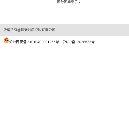
部分困難學子；
版權所有@恒盛地產控股有限公司
沪公网安备 31010402001266号
沪ICP备12028633号