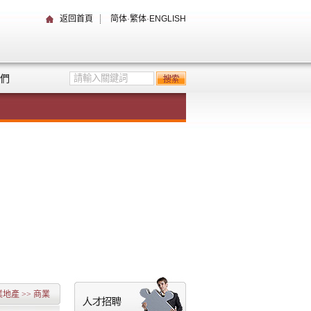
返回首頁
简体
·
繁体
·
ENGLISH
們
業地產
>>
商業