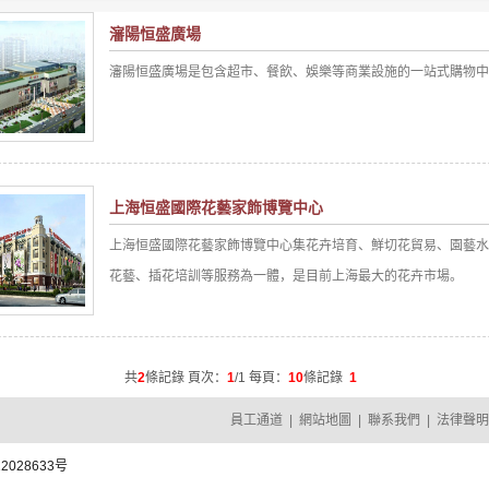
瀋陽恒盛廣場
瀋陽恒盛廣場是包含超市、餐飲、娛樂等商業設施的一站式購物中
上海恒盛國際花藝家飾博覽中心
上海恒盛國際花藝家飾博覽中心集花卉培育、鮮切花貿易、園藝水
花藝、插花培訓等服務為一體，是目前上海最大的花卉市場。
共
2
條記錄 頁次：
1
/1 每頁：
10
條記錄
1
員工通道
|
網站地圖
|
聯系我們
|
法律聲明
2028633号