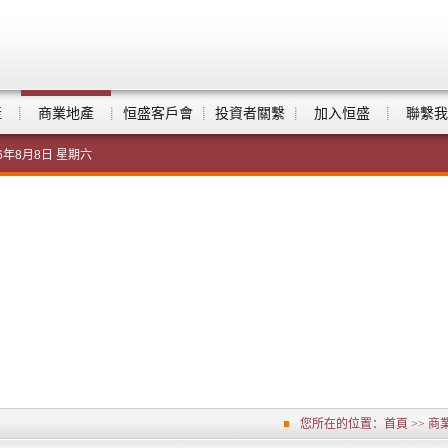
產
商業地產
恒盛客戶會
投資者關繫
加入恒盛
聯繫我
26年8月8日 星期六
您所在的位置：
首頁
>>
商