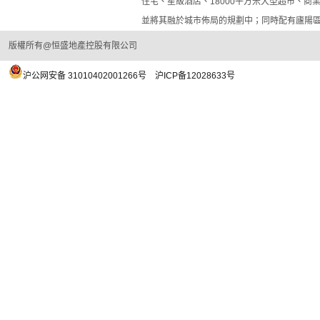
住宅、星級酒店、18000平方米大型超市、商
並將其融於城市佈局的規劃中；同時配有廬陽
版權所有@恒盛地產控股有限公司
沪公网安备 31010402001266号
沪ICP备12028633号