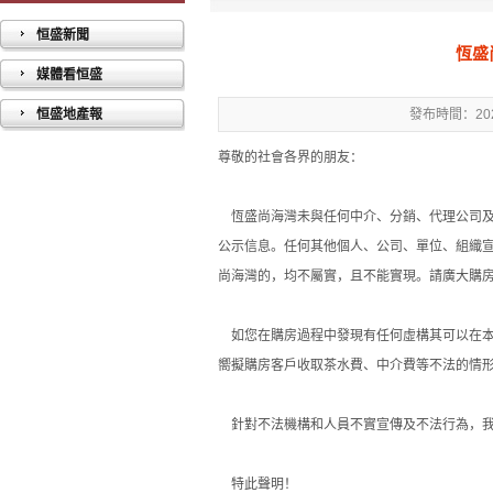
恒盛新聞
恆盛
媒體看恒盛
恒盛地產報
發布時間：202
尊敬的社會各界的朋友：
恆盛尚海灣未與任何中介、分銷、代理公司及
公示信息。任何其他個人、公司、單位、組織宣
尚海灣的，均不屬實，且不能實現。請廣大購
如您在購房過程中發現有任何虛構其可以在本
嚮擬購房客戶收取茶水費、中介費等不法的情
針對不法機構和人員不實宣傳及不法行為，我
特此聲明！